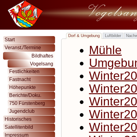
Dorf & Umgebung
Luftbilder
Nach
Start
Mühle
Veranst./Termine
Bildhaftes
Umgebu
Vogelsang
Festlichkeiten
Winter2
Fastnacht
Winter2
Höhepunkte
Berichte/Doku.
Winter2
750 Fürstenberg
Winter2
Jugendclub
Historisches
Winter2
Satellitenbild
Impressum