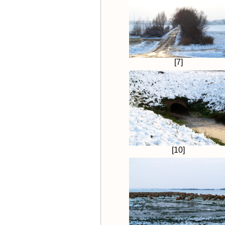
[7]
[10]